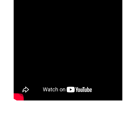
La música fue una gran recomendación de mi
hermano Luis, y para la coreografía gestual la
consultora fue mi mujer, Leticia.